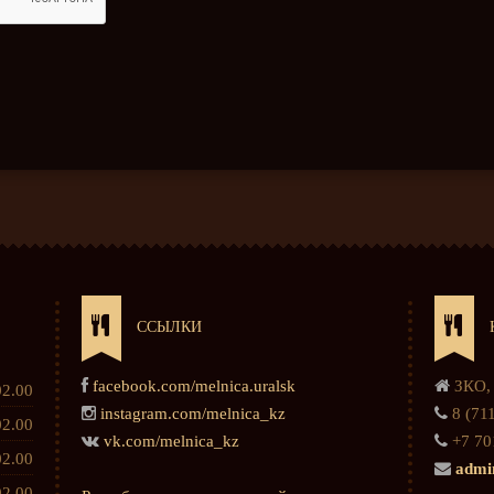
ССЫЛКИ
facebook.com/melnica.uralsk
ЗКО, 
02.00
instagram.com/melnica_kz
8 (711
02.00
vk.com/melnica_kz
+7 70
02.00
admi
02.00