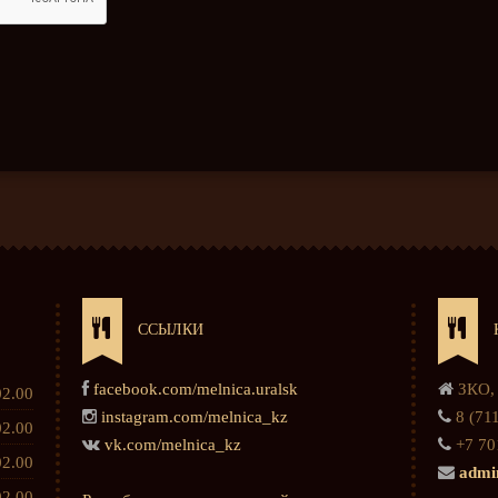
ССЫЛКИ
facebook.com/melnica.uralsk
ЗКО, 
02.00
instagram.com/melnica_kz
8 (711
02.00
vk.com/melnica_kz
+7 70
02.00
admi
02.00